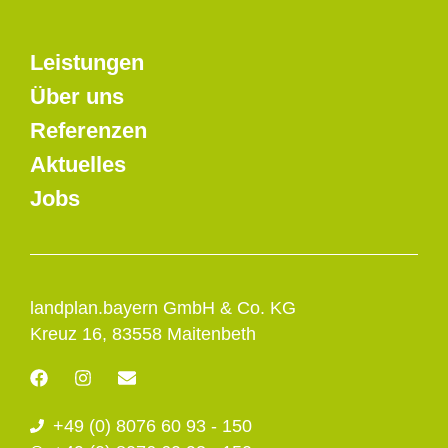
Leistungen
Über uns
Referenzen
Aktuelles
Jobs
landplan.bayern GmbH & Co. KG
Kreuz 16, 83558 Maitenbeth
F
I
E
a
n
n
c
s
v
+49 (0) 8076 60 93 - 150
e
t
e
b
a
l