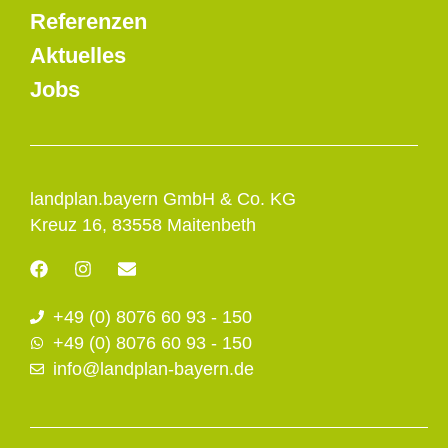
Referenzen
Aktuelles
Jobs
landplan.bayern GmbH & Co. KG
Kreuz 16, 83558 Maitenbeth
F
I
E
a
n
n
c
s
v
+49 (0) 8076 60 93 - 150
e
t
e
b
a
l
+49 (0) 8076 60 93 - 150
o
g
o
info@landplan-bayern.de
o
r
p
k
a
e
m