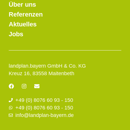
Über uns
Referenzen
Aktuelles
Jobs
landplan.bayern GmbH & Co. KG
Kreuz 16, 83558 Maitenbeth
F
I
E
a
n
n
c
s
v
+49 (0) 8076 60 93 - 150
e
t
e
b
a
l
+49 (0) 8076 60 93 - 150
o
g
o
info@landplan-bayern.de
o
r
p
k
a
e
m