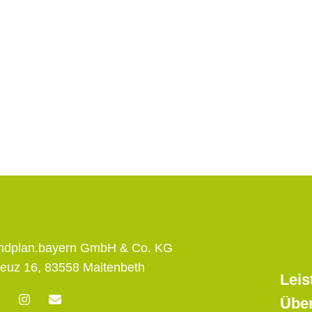
andplan.bayern GmbH & Co. KG
euz 16, 83558 Maitenbeth
Leis
F
I
E
Übe
n
n