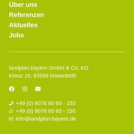
Über uns
Referenzen
Aktuelles
Jobs
landplan.bayern GmbH & Co. KG
Kreuz 16, 83558 Maitenbeth
F
I
E
a
n
n
c
s
v
+49 (0) 8076 60 93 - 150
e
t
e
b
a
l
+49 (0) 8076 60 93 - 150
o
g
o
info@landplan-bayern.de
o
r
p
k
a
e
m