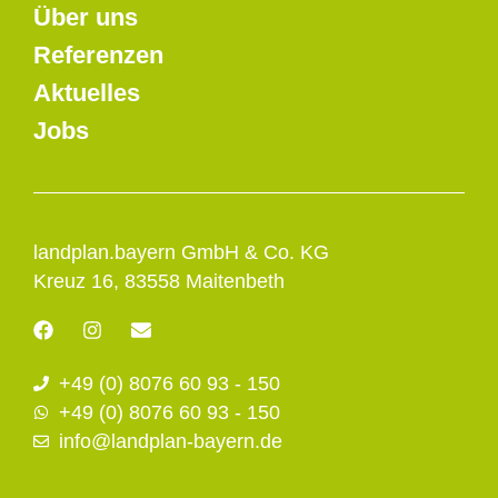
Über uns
Referenzen
Aktuelles
Jobs
landplan.bayern GmbH & Co. KG
Kreuz 16, 83558 Maitenbeth
F
I
E
a
n
n
c
s
v
+49 (0) 8076 60 93 - 150
e
t
e
b
a
l
+49 (0) 8076 60 93 - 150
o
g
o
info@landplan-bayern.de
o
r
p
k
a
e
m