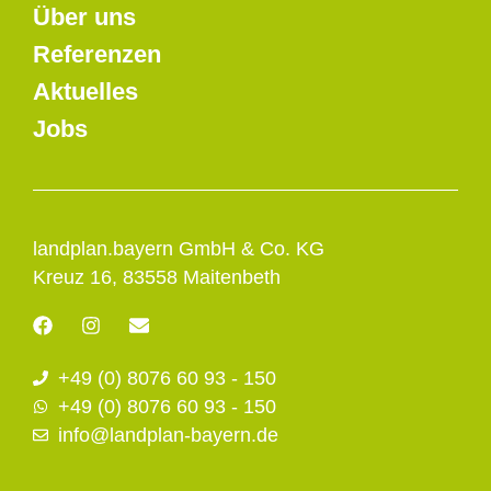
Über uns
Referenzen
Aktuelles
Jobs
landplan.bayern GmbH & Co. KG
Kreuz 16, 83558 Maitenbeth
F
I
E
a
n
n
c
s
v
+49 (0) 8076 60 93 - 150
e
t
e
b
a
l
+49 (0) 8076 60 93 - 150
o
g
o
info@landplan-bayern.de
o
r
p
k
a
e
m