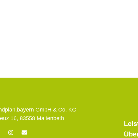
andplan.bayern GmbH & Co. KG
euz 16, 83558 Maitenbeth
Leis
F
I
E
Übe
n
n