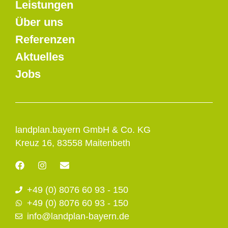
Leistungen
Über uns
Referenzen
Aktuelles
Jobs
landplan.bayern GmbH & Co. KG
Kreuz 16, 83558 Maitenbeth
F
I
E
a
n
n
c
s
v
+49 (0) 8076 60 93 - 150
e
t
e
b
a
l
+49 (0) 8076 60 93 - 150
o
g
o
info@landplan-bayern.de
o
r
p
k
a
e