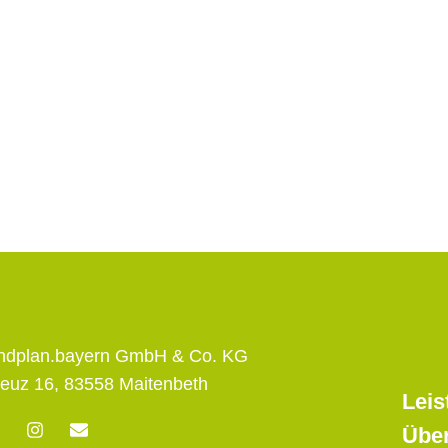
andplan.bayern GmbH & Co. KG
euz 16, 83558 Maitenbeth
Leis
F
I
E
Übe
n
n