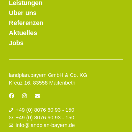
Leistungen
Über uns
Referenzen
Aktuelles
Jobs
landplan.bayern GmbH & Co. KG
Kreuz 16, 83558 Maitenbeth
F
I
E
a
n
n
c
s
v
+49 (0) 8076 60 93 - 150
e
t
e
b
a
l
+49 (0) 8076 60 93 - 150
o
g
o
info@landplan-bayern.de
o
r
p
k
a
e