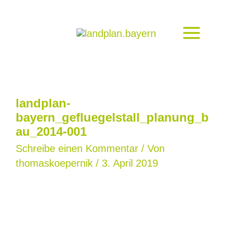
Zum
Inhalt
springen
landplan-
bayern_gefluegelstall_planung_b
au_2014-001
Schreibe einen Kommentar
/ Von
thomaskoepernik
/
3. April 2019