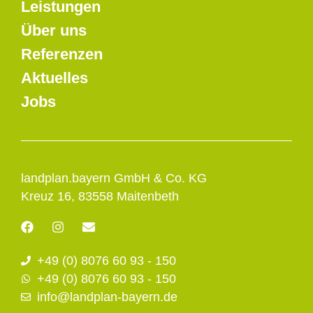
Leistungen
Über uns
Referenzen
Aktuelles
Jobs
landplan.bayern GmbH & Co. KG
Kreuz 16, 83558 Maitenbeth
F
I
E
a
n
n
c
s
v
+49 (0) 8076 60 93 - 150
e
t
e
b
a
l
+49 (0) 8076 60 93 - 150
o
g
o
info@landplan-bayern.de
o
r
p
k
a
e