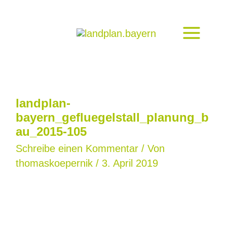
Zum
Inhalt
springen
landplan-
bayern_gefluegelstall_planung_b
au_2015-105
Schreibe einen Kommentar
/ Von
thomaskoepernik
/
3. April 2019