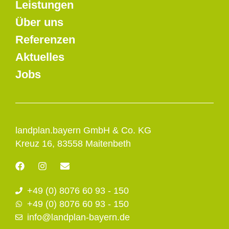
Leistungen
Über uns
Referenzen
Aktuelles
Jobs
landplan.bayern GmbH & Co. KG
Kreuz 16, 83558 Maitenbeth
F
I
E
a
n
n
c
s
v
+49 (0) 8076 60 93 - 150
e
t
e
b
a
l
+49 (0) 8076 60 93 - 150
o
g
o
info@landplan-bayern.de
o
r
p
k
a
e