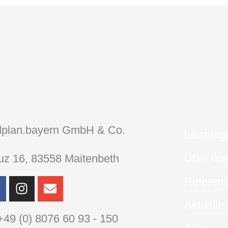
dplan.bayern GmbH & Co.
Leistung
Über un
uz 16, 83558 Maitenbeth
F
I
E
Referen
n
n
Aktuelle
s
v
+49 (0) 8076 60 93 - 150
t
e