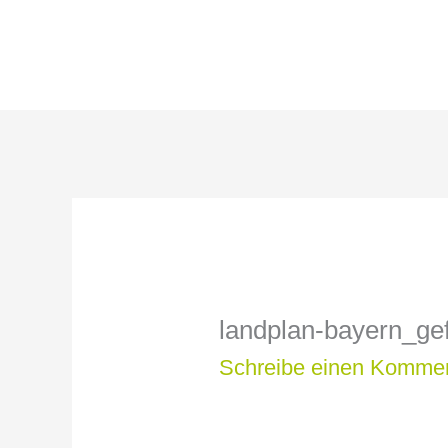
Zum
Inhalt
springen
landplan-bayern_ge
Schreibe einen Komme