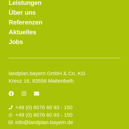
Leistungen
Über uns
Referenzen
Aktuelles
Jobs
landplan.bayern GmbH & Co. KG
Kreuz 16, 83558 Maitenbeth
F
I
E
a
n
n
c
s
v
+49 (0) 8076 60 93 - 150
e
t
e
b
a
l
+49 (0) 8076 60 93 - 150
o
g
o
info@landplan-bayern.de
o
r
p
k
a
e