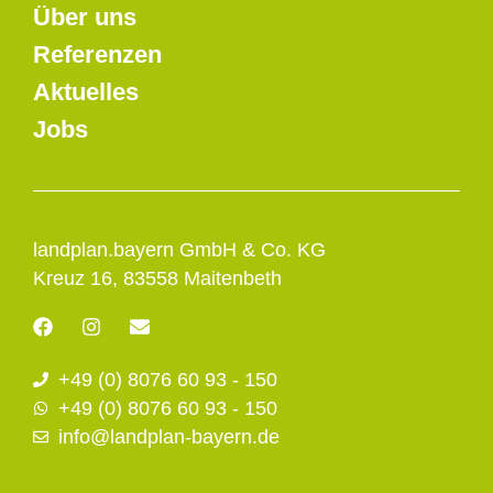
Über uns
Referenzen
Aktuelles
Jobs
landplan.bayern GmbH & Co. KG
Kreuz 16, 83558 Maitenbeth
F
I
E
a
n
n
c
s
v
+49 (0) 8076 60 93 - 150
e
t
e
b
a
l
+49 (0) 8076 60 93 - 150
o
g
o
info@landplan-bayern.de
o
r
p
k
a
e
m