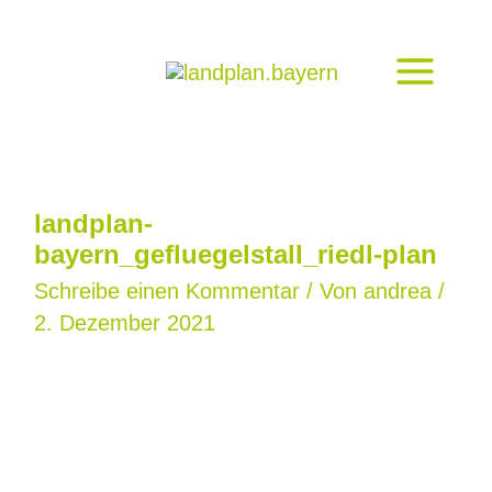
Zum
Inhalt
springen
landplan-
bayern_gefluegelstall_riedl-plan
Schreibe einen Kommentar
/ Von
andrea
/
2. Dezember 2021