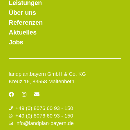
Leistungen
Über uns
Referenzen
Aktuelles
Jobs
landplan.bayern GmbH & Co. KG
Kreuz 16, 83558 Maitenbeth
F
I
E
a
n
n
c
s
v
+49 (0) 8076 60 93 - 150
e
t
e
b
a
l
+49 (0) 8076 60 93 - 150
o
g
o
info@landplan-bayern.de
o
r
p
k
a
e