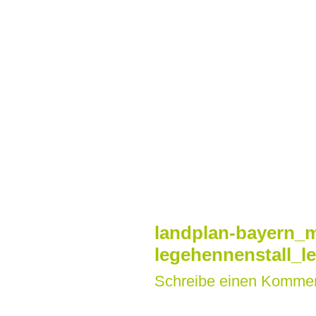
Zum
Inhalt
springen
landplan-bayern_m
legehennenstall_
Schreibe einen Komme