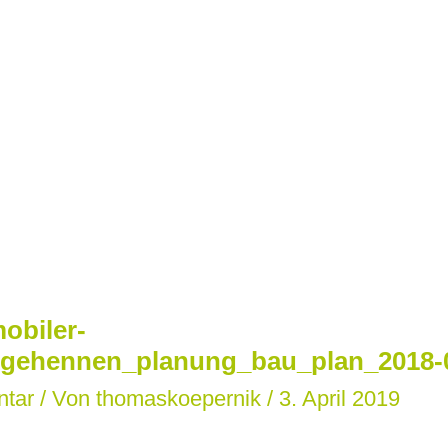
obiler-
legehennen_planung_bau_plan_2018-
ntar
/ Von
thomaskoepernik
/
3. April 2019