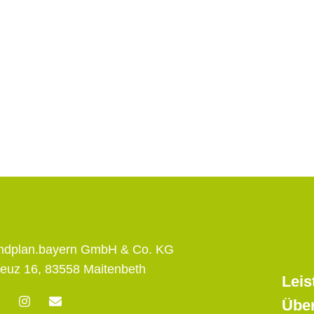
andplan.bayern GmbH & Co. KG
euz 16, 83558 Maitenbeth
Leis
F
I
E
Übe
n
n