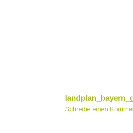
Zum
Inhalt
springen
landplan_bayern_g
Schreibe einen Komme