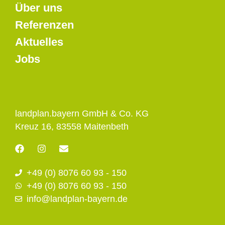
Über uns
Referenzen
Aktuelles
Jobs
landplan.bayern GmbH & Co. KG
Kreuz 16, 83558 Maitenbeth
F
I
E
a
n
n
c
s
v
+49 (0) 8076 60 93 - 150
e
t
e
b
a
l
+49 (0) 8076 60 93 - 150
o
g
o
info@landplan-bayern.de
o
r
p
k
a
e
m