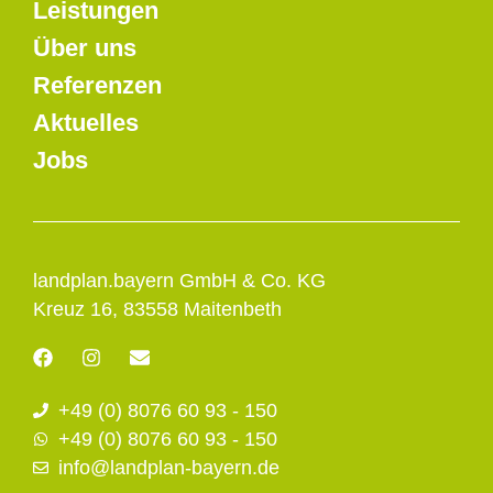
Leistungen
Über uns
Referenzen
Aktuelles
Jobs
landplan.bayern GmbH & Co. KG
Kreuz 16, 83558 Maitenbeth
F
I
E
a
n
n
c
s
v
+49 (0) 8076 60 93 - 150
e
t
e
b
a
l
+49 (0) 8076 60 93 - 150
o
g
o
info@landplan-bayern.de
o
r
p
k
a
e