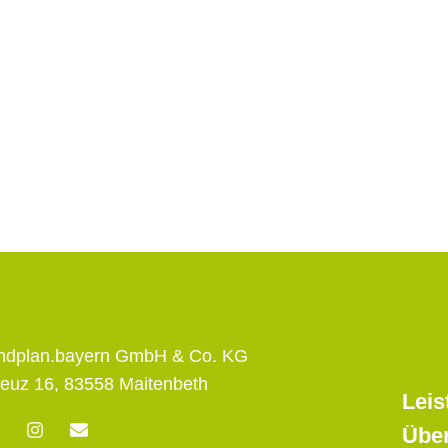
andplan.bayern GmbH & Co. KG
euz 16, 83558 Maitenbeth
Leis
F
I
E
Übe
n
n