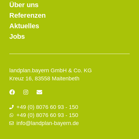
Über uns
Referenzen
Aktuelles
Jobs
landplan.bayern GmbH & Co. KG
Kreuz 16, 83558 Maitenbeth
F
I
E
a
n
n
c
s
v
+49 (0) 8076 60 93 - 150
e
t
e
b
a
l
+49 (0) 8076 60 93 - 150
o
g
o
info@landplan-bayern.de
o
r
p
k
a
e
m