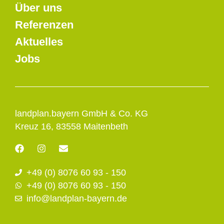
Über uns
Referenzen
Aktuelles
Jobs
landplan.bayern GmbH & Co. KG
Kreuz 16, 83558 Maitenbeth
F
I
E
a
n
n
c
s
v
+49 (0) 8076 60 93 - 150
e
t
e
b
a
l
+49 (0) 8076 60 93 - 150
o
g
o
info@landplan-bayern.de
o
r
p
k
a
e
m