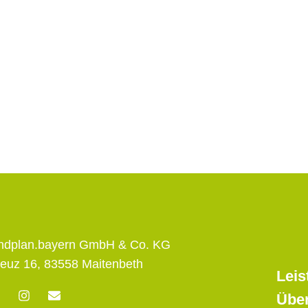
andplan.bayern GmbH & Co. KG
euz 16, 83558 Maitenbeth
Leis
F
I
E
Übe
n
n