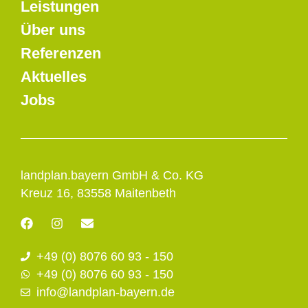
Leistungen
Über uns
Referenzen
Aktuelles
Jobs
landplan.bayern GmbH & Co. KG
Kreuz 16, 83558 Maitenbeth
F
I
E
a
n
n
c
s
v
+49 (0) 8076 60 93 - 150
e
t
e
b
a
l
+49 (0) 8076 60 93 - 150
o
g
o
info@landplan-bayern.de
o
r
p
k
a
e