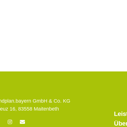
andplan.bayern GmbH & Co. KG
euz 16, 83558 Maitenbeth
Leis
F
I
E
Übe
n
n