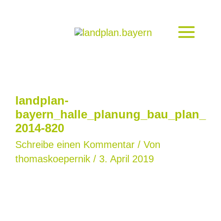
Zum
Inhalt
springen
landplan-
bayern_halle_planung_bau_plan_
2014-820
Schreibe einen Kommentar
/ Von
thomaskoepernik
/
3. April 2019