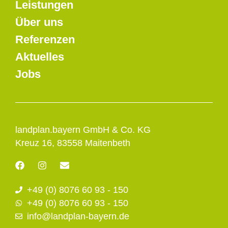
Leistungen
Über uns
Referenzen
Aktuelles
Jobs
landplan.bayern GmbH & Co. KG
Kreuz 16, 83558 Maitenbeth
F
I
E
a
n
n
c
s
v
+49 (0) 8076 60 93 - 150
e
t
e
b
a
l
+49 (0) 8076 60 93 - 150
o
g
o
info@landplan-bayern.de
o
r
p
k
a
e