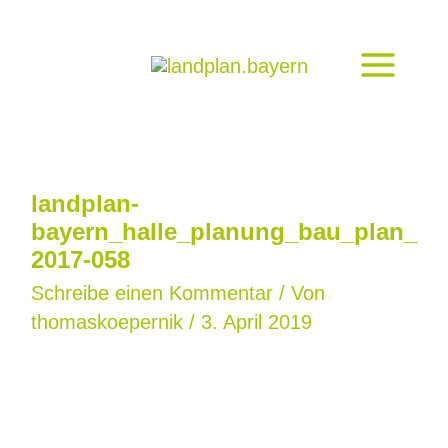
Zum
Inhalt
springen
landplan-
bayern_halle_planung_bau_plan_
2017-058
Schreibe einen Kommentar
/ Von
thomaskoepernik
/
3. April 2019