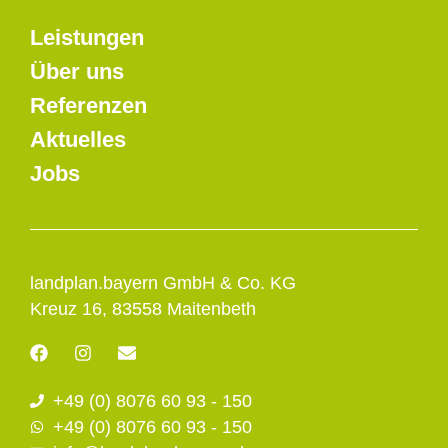
Leistungen
Über uns
Referenzen
Aktuelles
Jobs
landplan.bayern GmbH & Co. KG
Kreuz 16, 83558 Maitenbeth
F
I
E
a
n
n
c
s
v
+49 (0) 8076 60 93 - 150
e
t
e
b
a
l
+49 (0) 8076 60 93 - 150
o
g
o