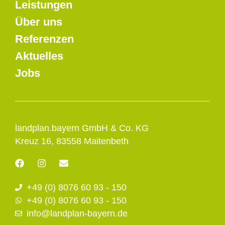
Leistungen
Über uns
Referenzen
Aktuelles
Jobs
landplan.bayern GmbH & Co. KG
Kreuz 16, 83558 Maitenbeth
F
I
E
a
n
n
c
s
v
+49 (0) 8076 60 93 - 150
e
t
e
b
a
l
+49 (0) 8076 60 93 - 150
o
g
o
info@landplan-bayern.de
o
r
p
k
a
e