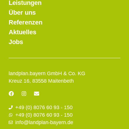
Leistungen
Über uns
Referenzen
Aktuelles
Jobs
landplan.bayern GmbH & Co. KG
Kreuz 16, 83558 Maitenbeth
F
I
E
a
n
n
c
s
v
+49 (0) 8076 60 93 - 150
e
t
e
b
a
l
+49 (0) 8076 60 93 - 150
o
g
o
info@landplan-bayern.de
o
r
p
k
a
e