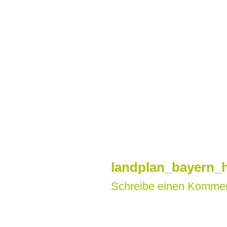
Zum
Inhalt
springen
landplan_bayern_h
Schreibe einen Komme