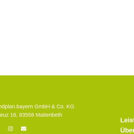
andplan.bayern GmbH & Co. KG
euz 16, 83558 Maitenbeth
Leis
F
I
E
Übe
n
n