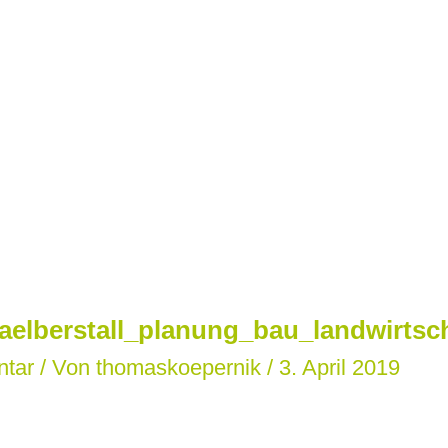
aelberstall_planung_bau_landwirtsc
ntar
/ Von
thomaskoepernik
/
3. April 2019