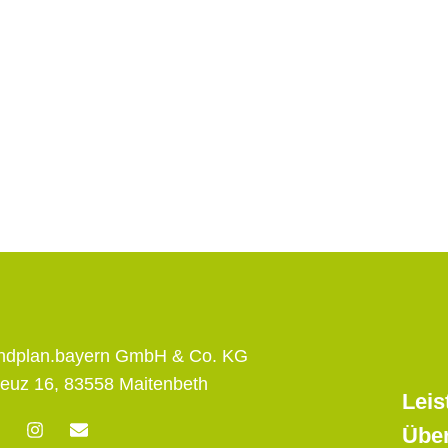
andplan.bayern GmbH & Co. KG
euz 16, 83558 Maitenbeth
Leis
F
I
E
Übe
n
n