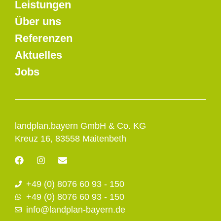
Leistungen
Über uns
Referenzen
Aktuelles
Jobs
landplan.bayern GmbH & Co. KG
Kreuz 16, 83558 Maitenbeth
F
I
E
a
n
n
c
s
v
+49 (0) 8076 60 93 - 150
e
t
e
b
a
l
+49 (0) 8076 60 93 - 150
o
g
o
info@landplan-bayern.de
o
r
p
k
a
e