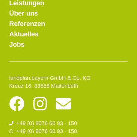
Leistungen
Über uns
Referenzen
Aktuelles
Jobs
landplan.bayern GmbH & Co. KG
Kreuz 16, 83558 Maitenbeth
F
I
E
a
n
n
+49 (0) 8076 60 93 - 150
c
s
v
+49 (0) 8076 60 93 - 150