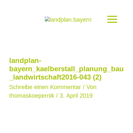
Zum
Inhalt
springen
landplan-
bayern_kaelberstall_planung_bau
_landwirtschaft2016-043 (2)
Schreibe einen Kommentar
/ Von
thomaskoepernik
/
3. April 2019