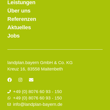
Leistungen
Über uns
Referenzen
Aktuelles
Jobs
landplan.bayern GmbH & Co. KG
Kreuz 16, 83558 Maitenbeth
F
I
E
a
n
n
c
s
v
+49 (0) 8076 60 93 - 150
e
t
e
b
a
l
+49 (0) 8076 60 93 - 150
o
g
o
info@landplan-bayern.de
o
r
p
k
a
e