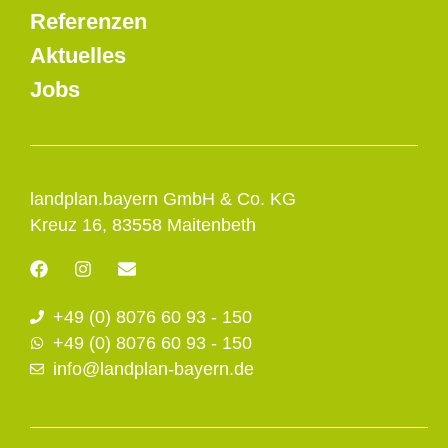
Referenzen
Aktuelles
Jobs
landplan.bayern GmbH & Co. KG
Kreuz 16, 83558 Maitenbeth
F
I
E
a
n
n
c
s
v
+49 (0) 8076 60 93 - 150
e
t
e
b
a
l
+49 (0) 8076 60 93 - 150
o
g
o
info@landplan-bayern.de
o
r
p
k
a
e
m