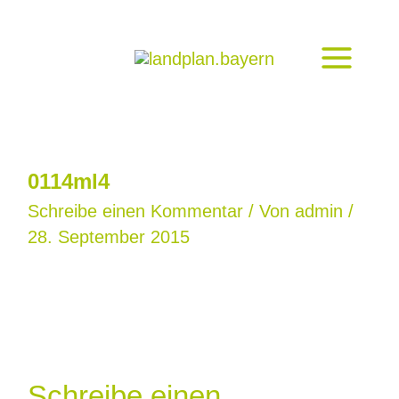
Zum
Inhalt
springen
0114ml4
Schreibe einen Kommentar
/ Von
admin
/
28. September 2015
Schreibe einen