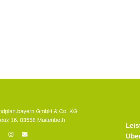
andplan.bayern GmbH & Co. KG
euz 16, 83558 Maitenbeth
Leis
F
I
E
Übe
n
n