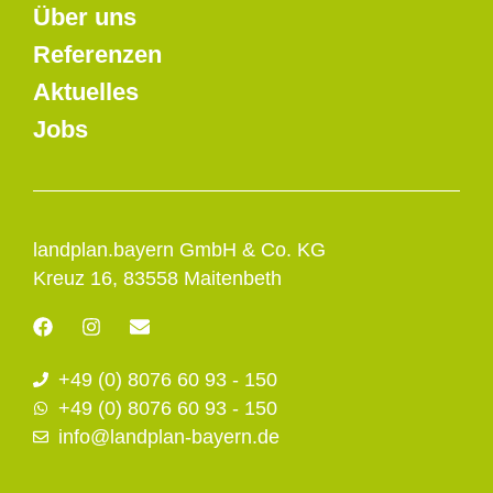
Über uns
Referenzen
Aktuelles
Jobs
landplan.bayern GmbH & Co. KG
Kreuz 16, 83558 Maitenbeth
F
I
E
a
n
n
c
s
v
+49 (0) 8076 60 93 - 150
e
t
e
b
a
l
+49 (0) 8076 60 93 - 150
o
g
o
info@landplan-bayern.de
o
r
p
k
a
e
m