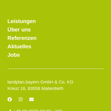
Leistungen
Über uns
Referenzen
Aktuelles
Jobs
landplan.bayern GmbH & Co. KG
Kreuz 16, 83558 Maitenbeth
F
I
E
a
n
n
c
s
v