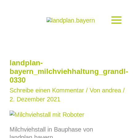
Zum
Inhalt
springen
landplan-
bayern_milchviehhaltung_grandl-
0330
Schreibe einen Kommentar
/ Von
andrea
/
2. Dezember 2021
Milchviehstall in Bauphase von
landplan.bayern