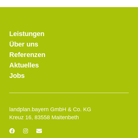
Leistungen
Über uns
Referenzen
Aktuelles
Jobs
landplan.bayern GmbH & Co. KG
Kreuz 16, 83558 Maitenbeth
F
I
E
a
n
n