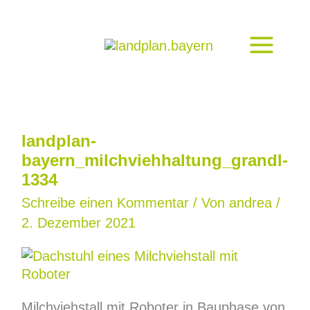
Zum
Inhalt
springen
landplan-
bayern_milchviehhaltung_grandl-
1334
Schreibe einen Kommentar
/ Von
andrea
/
2. Dezember 2021
Milchviehstall mit Roboter in Bauphase von