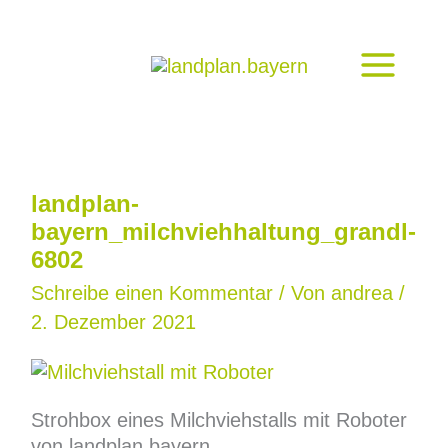
Zum
Inhalt
springen
landplan-
bayern_milchviehhaltung_grandl-
6802
Schreibe einen Kommentar
/ Von
andrea
/
2. Dezember 2021
Strohbox eines Milchviehstalls mit Roboter
von landplan.bayern