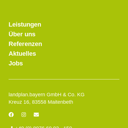
Leistungen
Über uns
Referenzen
Aktuelles
Jobs
landplan.bayern GmbH & Co. KG
Kreuz 16, 83558 Maitenbeth
F
I
E
a
n
n
c
s
v