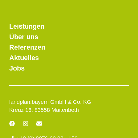
Leistungen
Über uns
Referenzen
Aktuelles
Jobs
landplan.bayern GmbH & Co. KG
Kreuz 16, 83558 Maitenbeth
F
I
E
a
n
n
c
s
v