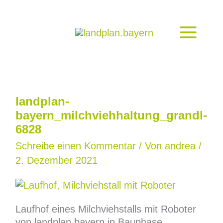
Zum
Inhalt
springen
landplan-
bayern_milchviehhaltung_grandl-
6828
Schreibe einen Kommentar
/ Von
andrea
/
2. Dezember 2021
Laufhof eines Milchviehstalls mit Roboter
von landplan.bayern in Bauphase