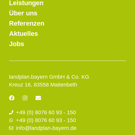
Leistungen
Über uns
Referenzen
Aktuelles
Jobs
landplan.bayern GmbH & Co. KG
Kreuz 16, 83558 Maitenbeth
F
I
E
a
n
n
c
s
v
+49 (0) 8076 60 93 - 150
e
t
e
b
a
l
+49 (0) 8076 60 93 - 150
o
g
o
info@landplan-bayern.de
o
r
p
k
a
e