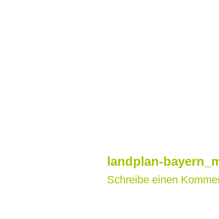
Zum
Inhalt
springen
landplan-bayern_m
Schreibe einen Komme