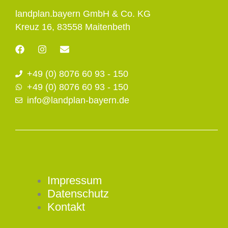
landplan.bayern GmbH & Co. KG
Kreuz 16, 83558 Maitenbeth
F
I
E
a
n
n
c
s
v
+49 (0) 8076 60 93 - 150
e
t
e
b
a
l
+49 (0) 8076 60 93 - 150
o
g
o
info@landplan-bayern.de
o
r
p
k
a
e
m
Impressum
Datenschutz
Kontakt