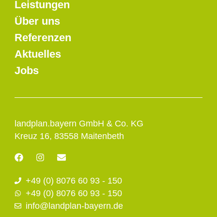
Leistungen
Über uns
Referenzen
Aktuelles
Jobs
landplan.bayern GmbH & Co. KG
Kreuz 16, 83558 Maitenbeth
F
I
E
a
n
n
c
s
v
+49 (0) 8076 60 93 - 150
e
t
e
b
a
l
+49 (0) 8076 60 93 - 150
o
g
o
info@landplan-bayern.de
o
r
p
k
a
e