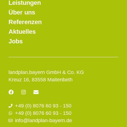
Leistungen
Über uns
Referenzen
Aktuelles
Jobs
landplan.bayern GmbH & Co. KG
Kreuz 16, 83558 Maitenbeth
F
I
E
a
n
n
c
s
v
+49 (0) 8076 60 93 - 150
e
t
e
b
a
l
+49 (0) 8076 60 93 - 150
o
g
o
info@landplan-bayern.de
o
r
p
k
a
e