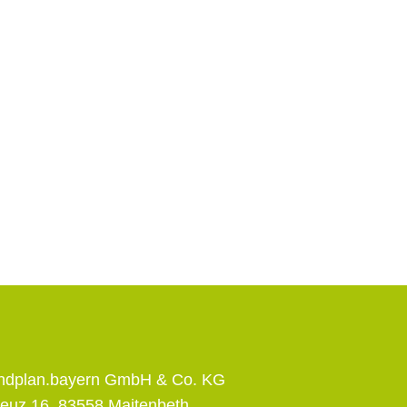
andplan.bayern GmbH & Co. KG
euz 16, 83558 Maitenbeth