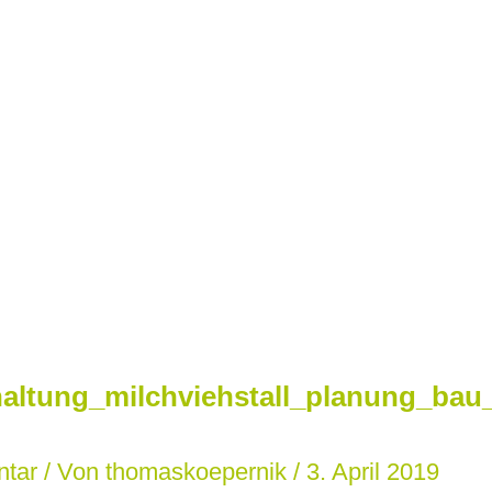
altung_milchviehstall_planung_bau_
ntar
/ Von
thomaskoepernik
/
3. April 2019