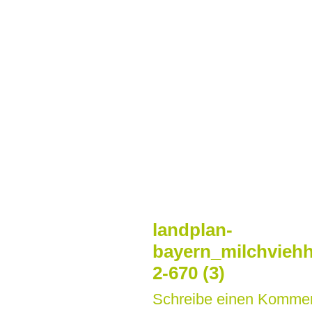
Zum
Inhalt
springen
landplan-
bayern_milchviehh
2-670 (3)
Schreibe einen Komme